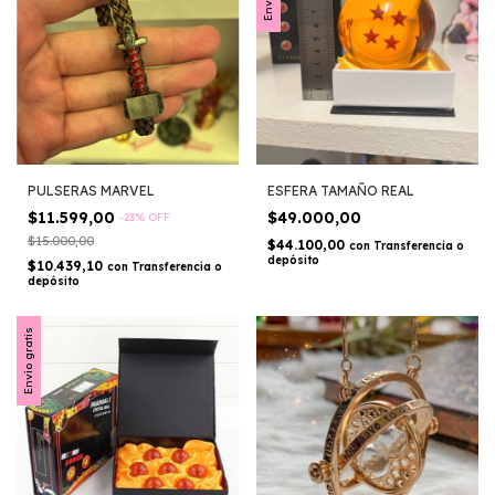
PULSERAS MARVEL
ESFERA TAMAÑO REAL
$11.599,00
$49.000,00
-
23
%
OFF
$15.000,00
$44.100,00
con
Transferencia o
depósito
$10.439,10
con
Transferencia o
depósito
Envío gratis