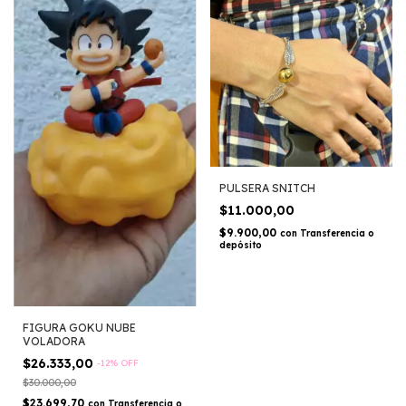
PULSERA SNITCH
$11.000,00
$9.900,00
con
Transferencia o
depósito
FIGURA GOKU NUBE
VOLADORA
$26.333,00
-
12
%
OFF
$30.000,00
$23.699,70
con
Transferencia o