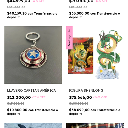
$44.599,00
$70.000,00
-
11
%
OFF
-
13
%
OFF
$50.000,00
$80.000,00
$40.139,10
$63.000,00
con
Transferencia o
con
Transferencia o
depósito
depósito
Envío gratis
LLAVERO CAPITAN AMÉRICA
FIGURA SHENLONG
$12.000,00
$75.666,00
-
20
%
OFF
-
24
%
OFF
$15.000,00
$100.000,00
$10.800,00
$68.099,40
con
Transferencia o
con
Transferencia o
depósito
depósito