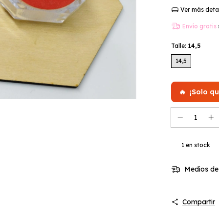
Ver más deta
Envío gratis
Talle:
14,5
14,5
🔥
¡Solo q
1
en stock
Medios de
Compartir