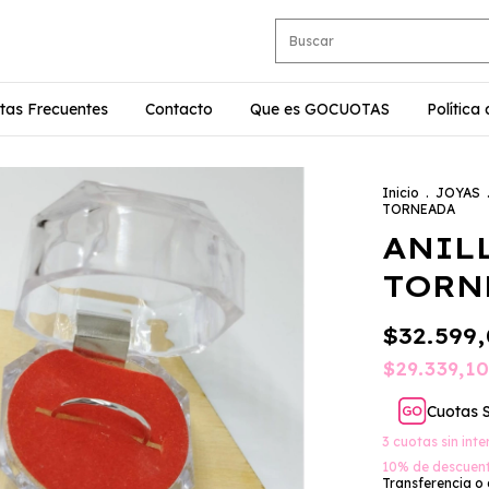
tas Frecuentes
Contacto
Que es GOCUOTAS
Política
Inicio
.
JOYAS
TORNEADA
ANIL
TORN
$32.599
$29.339,1
Cuotas 
3
cuotas sin int
10% de descuen
Transferencia o