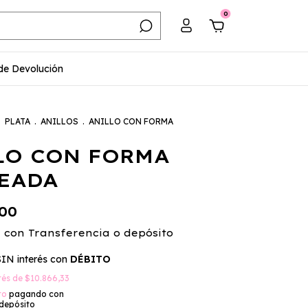
0
 de Devolución
.
PLATA
.
ANILLOS
.
ANILLO CON FORMA
LO CON FORMA
EADA
,00
0
con
Transferencia o depósito
SIN interés con
DÉBITO
erés de
$10.866,33
to
pagando con
 depósito