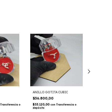
Envío gratis
Sin stock
ANILLO GOTITA CUBIC
ANILLO ROLEX 
ORO
$36.800,00
$99.999,00
$33.120,00
Transferencia o
con
Transferencia o
depósito
$89.999,10
co
depósito