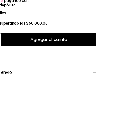
to
pagando con
 depósito
lles
superando los
$60.000,00
 envío