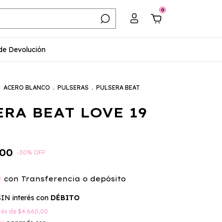
0
 de Devolución
.
ACERO BLANCO
.
PULSERAS
.
PULSERA BEAT
ERA BEAT LOVE 19
,00
-
30
%
OFF
0
con
Transferencia o depósito
SIN interés con
DÉBITO
erés de
$4.660,00