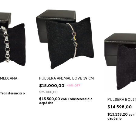
 MEDIANA
PULSERA ANIMAL LOVE 19 CM
$15.000,00
-
40
%
OFF
$25.000,00
Transferencia o
$13.500,00
PULSERA BOLI
con
Transferencia o
depósito
$14.598,00
$13.138,20
con
depósito