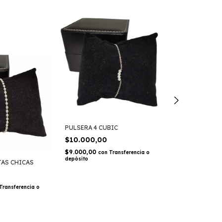
Sin stock
PULSERA 4 CUBIC
PULSERA CON 
SEPARADAS
$10.000,00
$6.000,00
$9.000,00
con
Transferencia o
depósito
$5.400,00
con
TAS CHICAS
depósito
Transferencia o