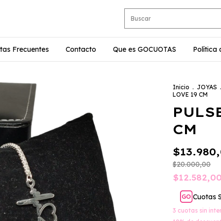
tas Frecuentes
Contacto
Que es GOCUOTAS
Política
Inicio
.
JOYAS
LOVE 19 CM
PULS
CM
$13.980
$20.000,00
$12.582,0
Cuotas 
3
cuotas sin int