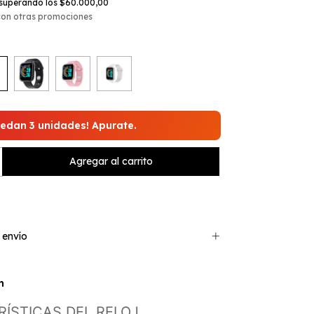
superando los
$60.000,00
con otras promociones
uedan 3 unidades! Apurate.
 envío
n
ÍSTICAS DEL RELOJ