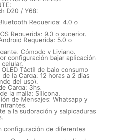
NTE:
h D20 / Y68:
Bluetooth Requerida: 4.0 o
iOS Requerida: 9.0 o superior.
Android Requerida: 5.0 o
egante, Cómodo y Liviano.
or configuración bajar aplicación
l celular.
: OLED Táctil de bajo consumo
 de la Carga: 12 horas a 2 dias
ndo del uso).
de Carga: 3hs.
de la malla: Silicona.
ación de Mensajes: Whatsapp y
ntrantes.
te a la sudoración y salpicaduras
s.
n configuración de diferentes