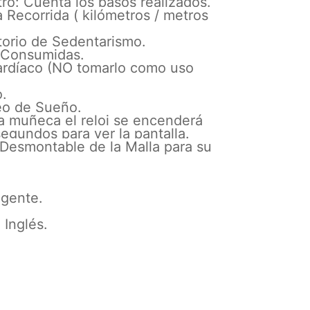
ro: Cuenta los pasos realizados.
a Recorrida ( kilómetros / metros
torio de Sedentarismo.
s Consumidas.
ardíaco (NO tomarlo como uso
o.
eo de Sueño.
 la muñeca el reloj se encenderá
egundos para ver la pantalla.
 Desmontable de la Malla para su
igente.
 Inglés.