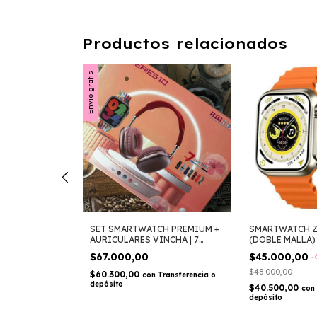
Productos relacionados
Envío gratis
00+PRO
SET SMARTWATCH PREMIUM +
SMARTWATCH Z
AURICULARES VINCHA | 7
(DOBLE MALLA)
25
%
OFF
MALLAS INTERCAMBIABLES
$67.000,00
$45.000,00
-
$48.000,00
$60.300,00
con
Transferencia o
Transferencia o
depósito
$40.500,00
con
depósito