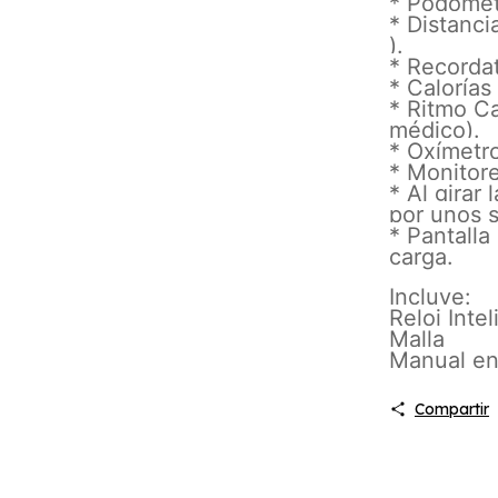
* Podómet
* Distanci
).
* Recorda
* Caloría
* Ritmo C
médico).
* Oxímetr
* Monitor
* Al girar
por unos s
* Pantalla
carga.
Incluye:
Reloj Intel
Malla
Manual en
Compartir