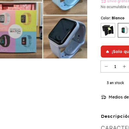
Envío gratis
No acumulable 
Color:
Blanco
🔥
¡Solo q
3
en stock
Medios de
Descripció
CARACTER