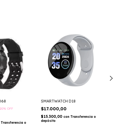
D68
SMARTWATCH D18
SMARTWATCH S1
1
$17.000,00
20
%
OFF
$45.890,00
$15.300,00
con
Transferencia o
depósito
$41.301,00
con
Transferencia o
depósito