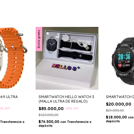
Envío gratis
69 ULTRA
SMARTWATCH HELLO WATCH 3
SMARTWATCH 
(MALLA ULTRA DE REGALO)
$20.000,00
-
$85.000,00
6
%
OFF
-
29
%
OFF
$25.000,00
$120.000,00
$18.000,00
con
$76.500,00
depósito
Transferencia o
con
Transferencia o
depósito