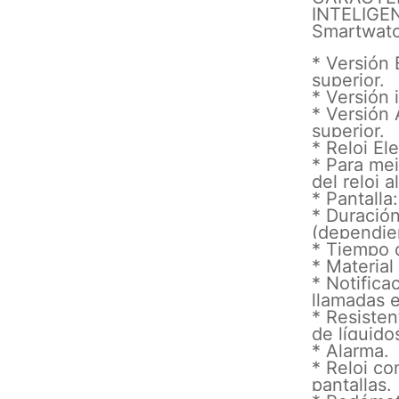
INTELIGE
Smartwatc
* Versión 
superior.
* Versión 
* Versión 
superior.
* Reloj El
* Para mej
del reloj a
* Pantalla
* Duración
(dependie
* Tiempo 
* Material 
* Notific
llamadas e
* Resisten
de líquido
* Alarma.
* Reloj co
pantallas.