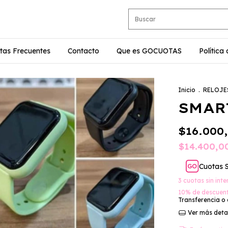
tas Frecuentes
Contacto
Que es GOCUOTAS
Política
Inicio
.
RELOJE
SMAR
$16.000
$14.400,
Cuotas 
3
cuotas sin int
10% de descuen
Transferencia o
Ver más deta