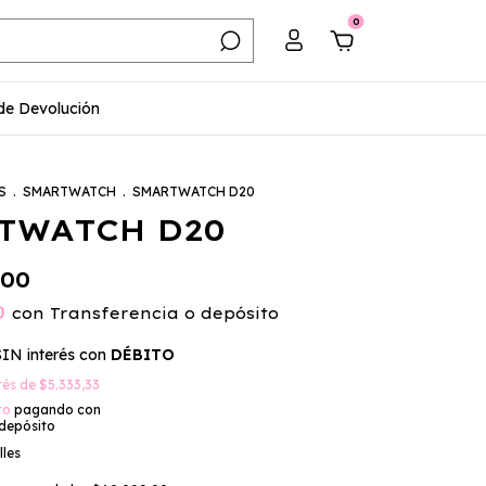
0
 de Devolución
S
.
SMARTWATCH
.
SMARTWATCH D20
TWATCH D20
,00
00
con
Transferencia o depósito
SIN interés con
DÉBITO
erés de
$5.333,33
to
pagando con
 depósito
lles