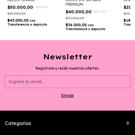
PREMIUM
$50.000,00
$20.
-
23
%
OFF
$40.000,00
-
27
%
OFF
$65.000,00
$25.00
$55.000,00
$45.000,00
$18.0
con
Transferencia o depósito
$36.000,00
Transf
con
Transferencia o depósito
Newsletter
Registrate y recibí nuestras ofertas.
Categorías