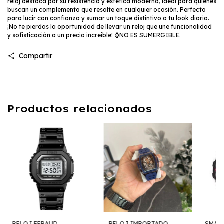
reloj destaca por su resistencia y estética moderna, ideal para quienes
buscan un complemento que resalte en cualquier ocasión. Perfecto
para lucir con confianza y sumar un toque distintivo a tu look diario.
¡No te pierdas la oportunidad de llevar un reloj que une funcionalidad
y sofisticación a un precio increíble! ⌚NO ES SUMERGIBLE.
Compartir
Productos relacionados
RELOJ FERAUD
RELOJ IMPORTADO
SMAR